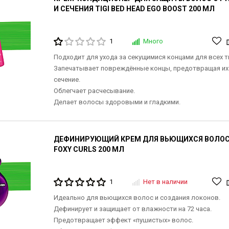
И СЕЧЕНИЯ TIGI BED HEAD EGO BOOST 200 МЛ
1
Много
Подходит для ухода за секущимися концами для всех т
Запечатывает повреждённые концы, предотвращая их
сечение.
Облегчает расчесывание.
Делает волосы здоровыми и гладкими.
ДЕФИНИРУЮЩИЙ КРЕМ ДЛЯ ВЬЮЩИХСЯ ВОЛОС T
FOXY CURLS 200 МЛ
1
Нет в наличии
Идеально для вьющихся волос и создания локонов.
Дефинирует и защищает от влажности на 72 часа.
Предотвращает эффект «пушистых» волос.