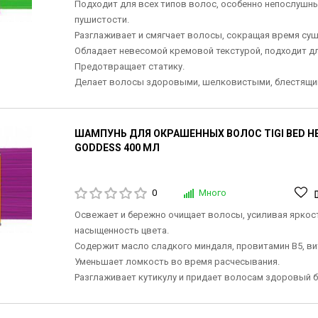
Подходит для всех типов волос, особенно непослушны
пушистости.
Разглаживает и смягчает волосы, сокращая время суш
Обладает невесомой кремовой текстурой, подходит д
Предотвращает статику.
Делает волосы здоровыми, шелковистыми, блестящи
ШАМПУНЬ ДЛЯ ОКРАШЕННЫХ ВОЛОС TIGI BED H
GODDESS 400 МЛ
0
Много
Освежает и бережно очищает волосы, усиливая яркост
насыщенность цвета.
Содержит масло сладкого миндаля, провитамин В5, ви
Уменьшает ломкость во время расчесывания.
Разглаживает кутикулу и придает волосам здоровый б