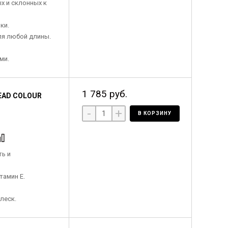
х и склонных к
ки.
ля любой длины.
ми.
1 785 руб.
EAD COLOUR
-
+
В КОРЗИНУ
ь и
тамин Е.
леск.