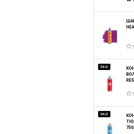
ШАМ
HEA
SALE
КО
ВОЛ
RES
SALE
КО
TIG
750