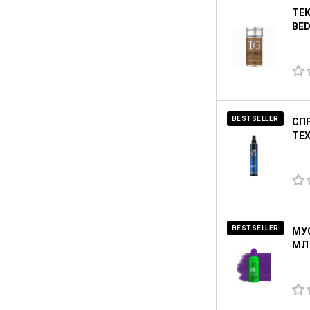
ТЕ
BED
BESTSELLER
СПР
TEX
BESTSELLER
МУС
МЛ