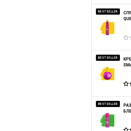
BESTSELLER
СПР
QUE
BESTSELLER
КРЕ
SMA
BESTSELLER
РА
БЛЕ