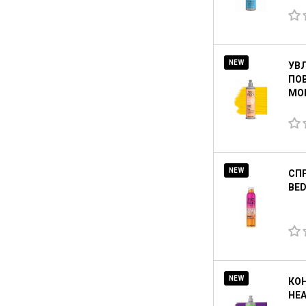
NEW
УВ
ПОВ
MOI
NEW
СП
BED
NEW
КОН
HEA