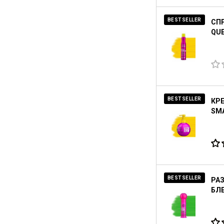
BESTSELLER
СПР
QUE
BESTSELLER
КРЕ
SMA
BESTSELLER
РА
БЛЕ