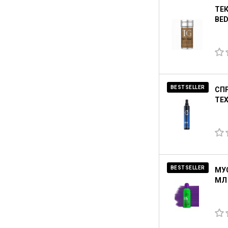
ТЕ
BED
BESTSELLER
СПР
TEX
BESTSELLER
МУС
МЛ