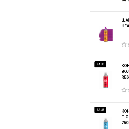
ШАМ
HEA
SALE
КО
ВОЛ
RES
SALE
КО
TIG
750