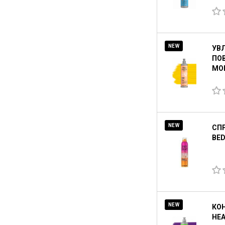
NEW
УВ
ПОВ
MOI
NEW
СП
BED
NEW
КОН
HEA