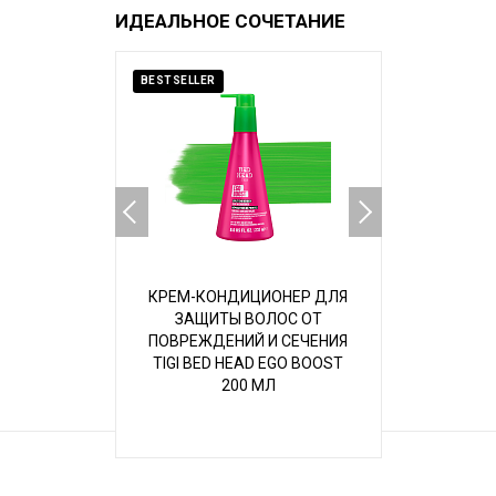
ИДЕАЛЬНОЕ СОЧЕТАНИЕ
BESTSELLER
SALE
КРЕМ-КОНДИЦИОНЕР ДЛЯ
ШАМ
ЗАЩИТЫ ВОЛОС ОТ
ПОВРЕЖД
ПОВРЕЖДЕНИЙ И СЕЧЕНИЯ
TIGI BE
TIGI BED HEAD EGO BOOST
ANTI+DOT
200 МЛ
7