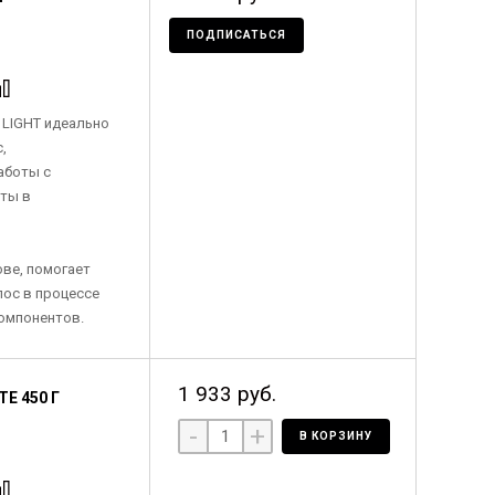
ПОДПИСАТЬСЯ
 LIGHT идеально
,
аботы с
ты в
ове, помогает
ос в процессе
омпонентов.
1 933 руб.
E 450 Г
-
+
В КОРЗИНУ