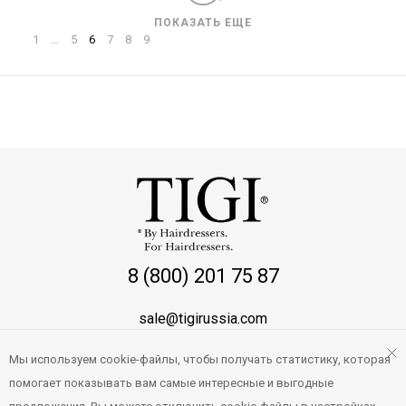
ПОКАЗАТЬ ЕЩЕ
1
…
5
6
7
8
9
8 (800) 201 75 87
sale@tigirussia.com
Мы используем cookie-файлы, чтобы получать статистику, которая
О магазине
помогает показывать вам самые интересные и выгодные
Правила работы