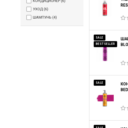
КОНДИЦИОНЕР (
6
)
RES
УХОД (
6
)
ШАМПУНЬ (
4
)
SALE
ШАМ
BLO
BESTSELLER
SALE
КО
BED
SALE