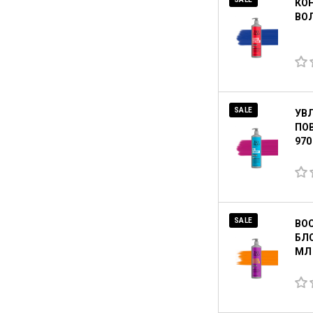
КО
ВОЛ
SALE
УВ
ПОВ
970
SALE
ВО
БЛО
МЛ