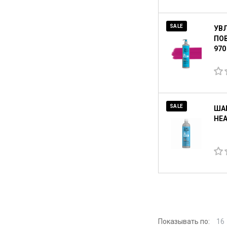
SALE
УВ
ПОВ
970
SALE
ША
HEA
Показывать по:
16