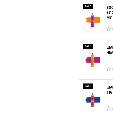
SALE
ВО
БЛО
МЛ
SALE
ШАМ
HEA
SALE
ША
TIG