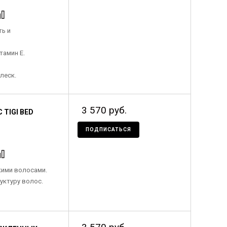
ь и
тамин Е.
леск.
3 570 руб.
TIGI BED
ПОДПИСАТЬСЯ
кими волосами.
уктуру волос.