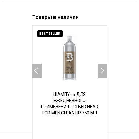
Товары в наличии
BESTSELLER
BESTSELLER
ШАМПУНЬ ДЛЯ
ШАМ
ЕЖЕДНЕВНОГО
ЕЖЕ
ПРИМЕНЕНИЯ TIGI BED HEAD
ПРИМЕНЕНИ
FOR MEN CLEAN UP 750 МЛ
FOR MEN C