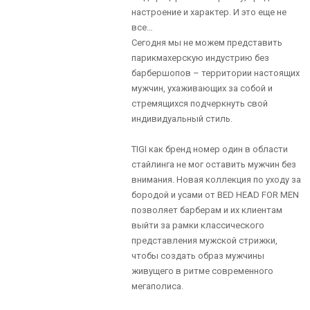
настроение и характер. И это еще не
все…
Сегодня мы не можем представить
парикмахерскую индустрию без
барбершопов – территории настоящих
мужчин, ухаживающих за собой и
стремящихся подчеркнуть свой
индивидуальный стиль.
TIGI как бренд номер один в области
стайлинга не мог оставить мужчин без
внимания. Новая коллекция по уходу за
бородой и усами от BED HEAD FOR MEN
позволяет барберам и их клиентам
выйти за рамки классического
представления мужской стрижки,
чтобы создать образ мужчины
живущего в ритме современного
мегаполиса.