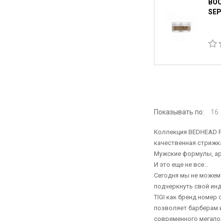
ВОС
SEP
Показывать по:
16
Коллекция BEDHEAD F
качественная стрижка
Мужские формулы, ар
И это еще не все…
Сегодня мы не можем
подчеркнуть свой ин
TIGI как бренд номер
позволяет барберам 
современного мегапо