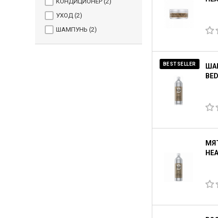
КОНДИЦИОНЕР (
2
)
УХОД (
2
)
ШАМПУНЬ (
2
)
BESTSELLER
ША
BED
МЯТ
HEA