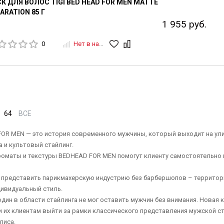
К ДЛЯ ВОЛОС TIGI BED HEAD FOR MEN MATTE
ARATION 85 Г
1 955 руб.
0
Нет в наличии
64
ВСЕ
OR MEN — это история современного мужчины, который выходит на ул
 и культовый стайлинг.
оматы и текстуры BEDHEAD FOR MEN помогут клиенту самостоятельно м
 представить парикмахерскую индустрию без барбершопов – территори
дивидуальный стиль.
 один в области стайлинга не мог оставить мужчин без внимания. Новая
и их клиентам выйти за рамки классического представления мужской с
лиса.