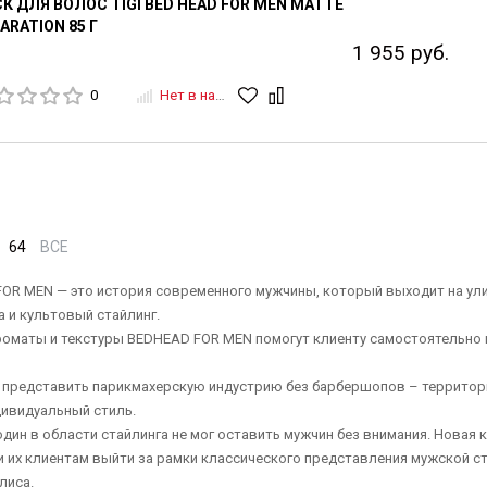
К ДЛЯ ВОЛОС TIGI BED HEAD FOR MEN MATTE
ARATION 85 Г
1 955 руб.
0
Нет в наличии
64
ВСЕ
OR MEN — это история современного мужчины, который выходит на ул
 и культовый стайлинг.
оматы и текстуры BEDHEAD FOR MEN помогут клиенту самостоятельно м
 представить парикмахерскую индустрию без барбершопов – территори
дивидуальный стиль.
 один в области стайлинга не мог оставить мужчин без внимания. Новая
и их клиентам выйти за рамки классического представления мужской с
лиса.