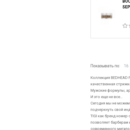
ВОС
SEP
Показывать по:
16
Коллекция BEDHEAD F
качественная стрижка
Мужские формулы, ар
И это еще не все…
Сегодня мы не можем
подчеркнуть свой ин
TIGI как бренд номер
позволяет барберам 
современного мегапо