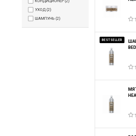
КОНДИЦИОНЕР (
2
)
УХОД (
2
)
ШАМПУНЬ (
2
)
BESTSELLER
ША
BED
МЯТ
HEA