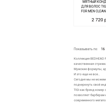
МЯТНЫЙ КОН
ДЛЯ ВОЛОС TIG
FOR MEN CLEAN
2 720 
Показывать по:
16
Коллекция BEDHEAD F
качественная стрижка
Мужские формулы, ар
И это еще не все…
Сегодня мы не можем
подчеркнуть свой ин
TIGI как бренд номер
позволяет барберам 
современного мегапо