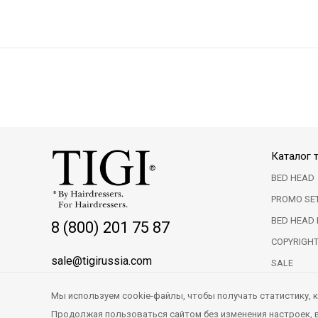
Каталог 
BED HEAD
PROMO SE
BED HEAD 
8 (800) 201 75 87
COPYRIGH
sale@tigirussia.com
SALE
Мы используем cookie-файлы, чтобы получать статистику,
Продолжая пользоваться сайтом без изменения настроек, вы
© 2019 - 2025 Delivery Pro. Все права защищены