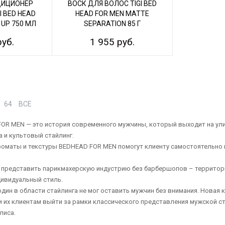
ДИЦИОНЕР
ВОСК ДЛЯ ВОЛОС TIGI BED
I BED HEAD
HEAD FOR MEN MATTE
 UP 750 МЛ
SEPARATION 85 Г
руб.
1 955 руб.
64
ВСЕ
OR MEN — это история современного мужчины, который выходит на ул
 и культовый стайлинг.
оматы и текстуры BEDHEAD FOR MEN помогут клиенту самостоятельно м
 представить парикмахерскую индустрию без барбершопов – территори
дивидуальный стиль.
 один в области стайлинга не мог оставить мужчин без внимания. Новая
и их клиентам выйти за рамки классического представления мужской с
лиса.