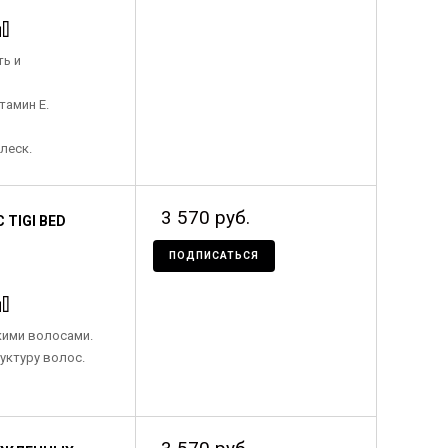
ь и
тамин Е.
леск.
3 570 руб.
TIGI BED
ПОДПИСАТЬСЯ
кими волосами.
уктуру волос.