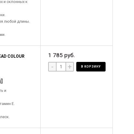
х и склонных к
ки.
ля любой длины.
ми.
1 785 руб.
EAD COLOUR
-
+
В КОРЗИНУ
ь и
тамин Е.
леск.