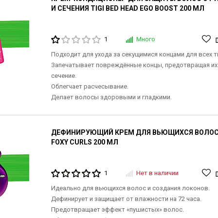
И СЕЧЕНИЯ TIGI BED HEAD EGO BOOST 200 МЛ
1
Много
Подходит для ухода за секущимися концами для всех т
Запечатывает повреждённые концы, предотвращая их
сечение.
Облегчает расчесывание.
Делает волосы здоровыми и гладкими.
ДЕФИНИРУЮЩИЙ КРЕМ ДЛЯ ВЬЮЩИХСЯ ВОЛОС T
FOXY CURLS 200 МЛ
1
Нет в наличии
Идеально для вьющихся волос и создания локонов.
Дефинирует и защищает от влажности на 72 часа.
Предотвращает эффект «пушистых» волос.