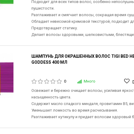
Подходит для всех типов волос, особенно непослушны
пушистости.
Разглаживает и смягчает волосы, сокращая время суш
Обладает невесомой кремовой текстурой, подходит д
Предотвращает статику.
Делает волосы здоровыми, шелковистыми, блестящи
ШАМПУНЬ ДЛЯ ОКРАШЕННЫХ ВОЛОС TIGI BED H
GODDESS 400 МЛ
0
Много
Освежает и бережно очищает волосы, усиливая яркост
насыщенность цвета.
Содержит масло сладкого миндаля, провитамин В5, ви
Уменьшает ломкость во время расчесывания.
Разглаживает кутикулу и придает волосам здоровый б